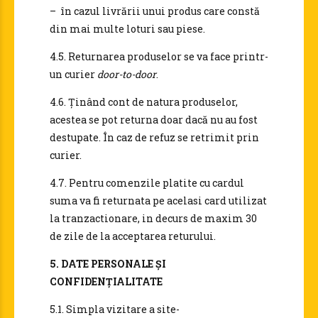
– în cazul livrării unui produs care constă
din mai multe loturi sau piese.
4.5. Returnarea produselor se va face printr-
un curier
door-to-door
.
4.6. Ținând cont de natura produselor,
acestea se pot returna doar dacă nu au fost
destupate. În caz de refuz se retrimit prin
curier.
4.7. Pentru comenzile platite cu cardul
suma va fi returnata pe acelasi card utilizat
la tranzactionare, in decurs de maxim 30
de zile de la acceptarea returului.
5. DATE PERSONALE ȘI
CONFIDENȚIALITATE
5.1. Simpla vizitare a site-