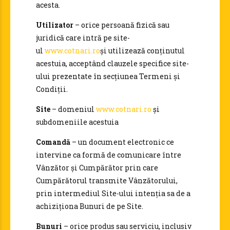
acesta.
Utilizator
– orice persoană fizică sau
juridică care intră pe site-
ul
www.cotnari.ro
și utilizează conținutul
acestuia, acceptând clauzele specifice site-
ului prezentate în secțiunea Termeni și
Condiții.
Site
– domeniul
www.cotnari.ro
și
subdomeniile acestuia
Comandă
– un document electronic ce
intervine ca formă de comunicare între
Vânzător și Cumpărător prin care
Cumpărătorul transmite Vânzătorului,
prin intermediul Site-ului intenția sa de a
achiziționa Bunuri de pe Site.
Bunuri
– orice produs sau serviciu, inclusiv