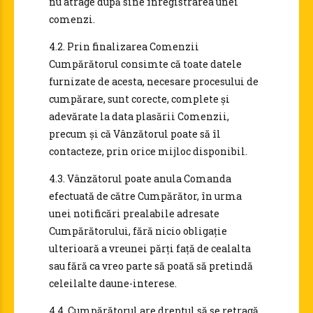
nu atrage după sine înregistrarea unei
comenzi.
4.2. Prin finalizarea Comenzii
Cumpărătorul consimte că toate datele
furnizate de acesta, necesare procesului de
cumpărare, sunt corecte, complete și
adevărate la data plasării Comenzii,
precum și că Vânzătorul poate să îl
contacteze, prin orice mijloc disponibil.
4.3. Vânzătorul poate anula Comanda
efectuată de către Cumpărător, în urma
unei notificări prealabile adresate
Cumpărătorului, fără nicio obligație
ulterioară a vreunei părți față de cealalta
sau fără ca vreo parte să poată să pretindă
celeilalte daune-interese.
4.4. Cumpărătorul are dreptul să se retragă