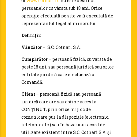
ul
www.cotnari.ro
nu este destinat
persoanelor cu vârsta sub 18 ani. Orice
operație efectuată pe site va fi executată de
reprezentantul legal al minorului.
Definiții:
Vânzător
– S.C. Cotnari S.A.
Cumpărător
– persoană fizică, cu vârsta de
peste 18 ani, sau persoană juridică sau orice
entitate juridică care efectuează o
Comandă.
Client
– persoană fizică sau persoană
juridică care are sau obține acces la
CONȚINUT, prin orice mijloc de
comunicare pus la dispoziție (electronic,
telefonic etc.) sau în baza unui acord de
utilizare existent între S.C. Cotnari S.A. și