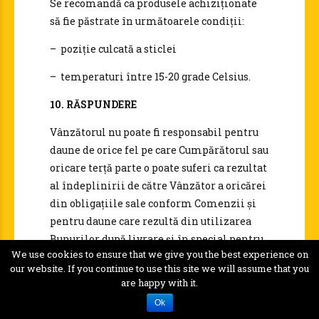
Se recomandă ca produsele achiziționate
să fie păstrate în următoarele condiții:
– poziție culcată a sticlei
– temperaturi între 15-20 grade Celsius.
10. RĂSPUNDERE
Vânzătorul nu poate fi responsabil pentru
daune de orice fel pe care Cumpărătorul sau
oricare terță parte o poate suferi ca rezultat
al îndeplinirii de către Vânzător a oricărei
din obligațiile sale conform Comenzii și
pentru daune care rezultă din utilizarea
Bunurilor după livrare și în special pentru
We use cookies to ensure that we give you the best experience on
pierderea acestora.
our website. If you continue to use this site we will assume that you
are happy with it.
11. RECLAMAȚII
Ok
Se impune verificarea produselor