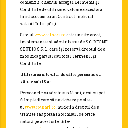
comenzii, clientul acceptă Termenii și
Condițiile de utilizare, valoarea acestora
fiind aceeași cu un Contract încheiat
valabil între părți.
Site-ul
www.cotnari.ro
este un site creat,
implementat și administrat de S.C. BEONE
STUDIO S.R.L., care își rezervă dreptul de a
modifica parțial sau total Termenii și
Condițiile.
Utilizarea site-ului de către persoane cu
vârste sub 18 ani
Persoanele cu vârsta sub 18 ani, deși nu pot
fi împiedicate să navigheze pe site-
ul
www.cotnari.ro
, nu dețin dreptul de a
trimite sau posta informații de orice
natură pe acest site. Site-