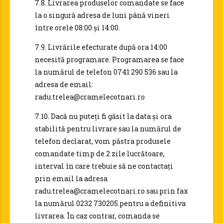
7.8. Livrarea produselor comandate se face
la o singură adresa de luni până vineri
între orele 08:00 şi 14:00.
7.9. Livrările efecturate după ora 14:00
necesită programare. Programarea se face
la numărul de telefon 0741 290 536 sau la
adresa de email:
radu.trelea@cramelecotnari.ro
7.10. Dacă nu puteți fi găsit la data și ora
stabilită pentru livrare sau la numărul de
telefon declarat, vom păstra produsele
comandate timp de 2 zile lucrătoare,
interval în care trebuie să ne contactați
prin email la adresa
radu.trelea@cramelecotnari.ro sau prin fax
la numărul 0232 730205 pentru a definitiva
livrarea. În caz contrar, comanda se