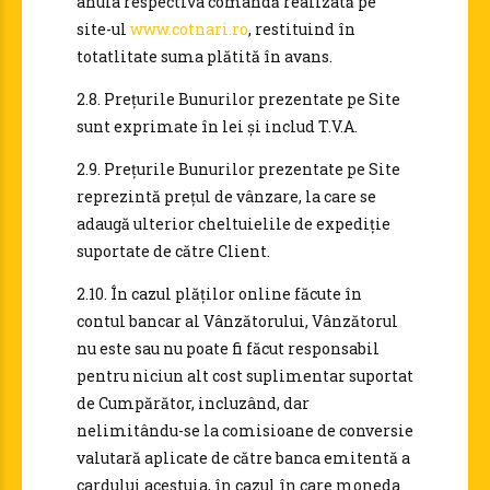
anula respectiva comandă realizată pe
site-ul
www.cotnari.ro
, restituind în
totatlitate suma plătită în avans.
2.8. Prețurile Bunurilor prezentate pe Site
sunt exprimate în lei și includ T.V.A.
2.9. Prețurile Bunurilor prezentate pe Site
reprezintă prețul de vânzare, la care se
adaugă ulterior cheltuielile de expediție
suportate de către Client.
2.10. În cazul plăților online făcute în
contul bancar al Vânzătorului, Vânzătorul
nu este sau nu poate fi făcut responsabil
pentru niciun alt cost suplimentar suportat
de Cumpărător, incluzând, dar
nelimitându-se la comisioane de conversie
valutară aplicate de către banca emitentă a
cardului acestuia, în cazul în care moneda