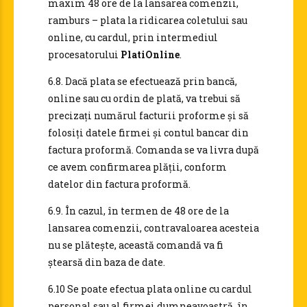
maxim 48 ore de la lansarea comenzii,
ramburs – plata la ridicarea coletului sau
online, cu cardul, prin intermediul
procesatorului
PlatiOnline
.
6.8. Dacă plata se efectuează prin bancă,
online sau cu ordin de plată, va trebui să
precizaţi numărul facturii proforme şi să
folosiți datele firmei şi contul bancar din
factura proformă. Comanda se va livra după
ce avem confirmarea plății, conform
datelor din factura proformă.
6.9. În cazul, în termen de 48 ore de la
lansarea comenzii, contravaloarea acesteia
nu se plăteşte, această comandă va fi
ştearsă din baza de date.
6.10 Se poate efectua plata online cu cardul
personal sau al firmei dumneavoastră, în